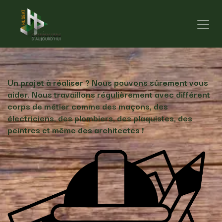
Se rendre au contenu
Un projet à réaliser ? Nous pouvons sûrement vous
aider. Nous travaillons régulièrement avec différent
corps de métier comme des maçons, des
électriciens, des plombiers, des plaquistes, des
peintres et même des architectes !