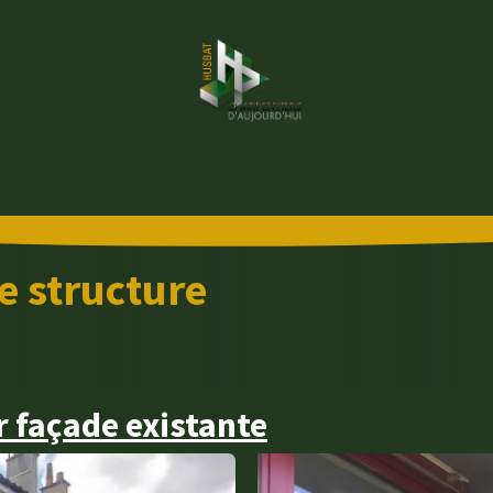
tez-nous
Provenance du bois
Notre réseau
Nos ré
e structure
r façade existante