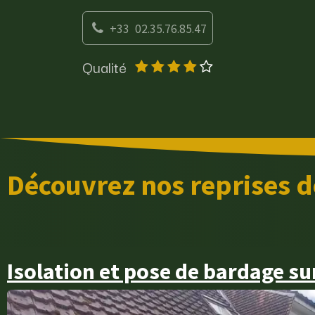
Se rendre au contenu
+33 02.35.76.85.47
Qualité
Page d'accueil
Contac
Découvrez nos reprises d
Isolation et pose de bardage su